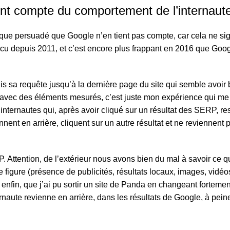
ient compte du comportement de l’internaut
sque persuadé que Google n’en tient pas compte, car cela ne sig
incu depuis 2011, et c’est encore plus frappant en 2016 que Goog
uis sa requête jusqu’à la dernière page du site qui semble avoir
 avec des éléments mesurés, c’est juste mon expérience qui me
’internautes qui, après avoir cliqué sur un résultat des SERP, re
nent en arrière, cliquent sur un autre résultat et ne reviennent 
Attention, de l’extérieur nous avons bien du mal à savoir ce q
igure (présence de publicités, résultats locaux, images, vidéo
, enfin, que j’ai pu sortir un site de Panda en changeant fortemen
ternaute revienne en arrière, dans les résultats de Google, à peine