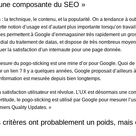
st une composante du SEO »
 la technique, le contenu, et la popularité. On a tendance à oub
tte notion d’usage est d’autant plus importante lorsqu’on travail
ar elles permettent à Google d’emmagasiner très rapidement un gr
dial du traitement de datas, et dispose de très nombreux moye
r la satisfaction d’un internaute pour une page donnée.
sure du pogo-sticking est une mine d’or pour Google. Quoi de 
ur un lien ? Il y a quelques années, Google proposait d’ailleurs à
e information est mesurée depuis bien longtemps.
 satisfaction utilisateur est révolue. L’UX est désormais une c
titude, le pogo-sticking est utilisé par Google pour mesurer l’usa
niers Quality Updates. »
s critères ont probablement un poids, mai