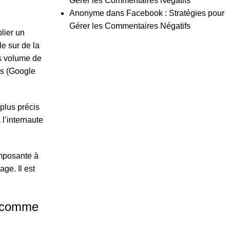
Gérer les Commentaires Négatifs
Anonyme
dans
Facebook : Stratégies pour
Gérer les Commentaires Négatifs
lier un
le sur de la
os volume de
ns (Google
plus précis
 l’internaute
omposante à
ge. Il est
s comme