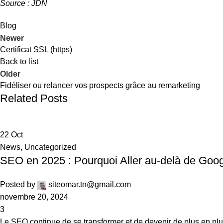
Source :
JDN
Blog
Newer
Certificat SSL (https)
Back to list
Older
Fidéliser ou relancer vos prospects grâce au remarketing
Related Posts
22
Oct
News
,
Uncategorized
SEO en 2025 : Pourquoi Aller au-delà de Goog
Posted by
siteomar.tn@gmail.com
novembre 20, 2024
3
Le SEO continue de se transformer et de devenir de plus en plu