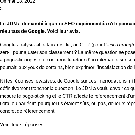
On mai 18, 2022
3
Le JDN a demandé à quatre SEO expérimentés s’ils pensaien
résultats de Google. Voici leur avis.
Google analyse-t-il le taux de clic, ou CTR (pour
Click-Through
sert-il pour ajuster son classement ? La même question se pose 
« pogo-sticking », qui concerne le retour d’un internaute sur la 
pourrait, aux yeux de certains, bien exprimer l’insatisfaction de 
Ni les réponses, évasives, de Google sur ces interrogations, ni
définitivement trancher la question. Le JDN a voulu savoir ce 
mesure le pogo-sticking et le CTR affecte le référencement d’une
l’oral ou par écrit, pourquoi ils étaient sûrs, ou pas, de leurs 
concret de référencement.
Voici leurs réponses.