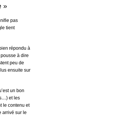
e »
nifie pas
le tient
 bien répondu à
 pousse à dire
stent peu de
plus ensuite sur
u’est un bon
s…) et les
t le contenu et
 arrivé sur le